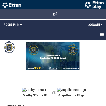
P 2015 (P11)
LOGGA IN
HEM
NYHETER
TRUPPEN
KALENDER
MATCHER
vs
KONTAKT
Vedby/Rönne IF
Ängelholms FF gul