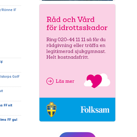
y/Rönne IF
FF
elstorps GoIF
it
s FF vit
lms FF gul