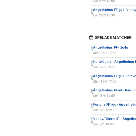
Lör 29/8 10:00
Ängelholms FF gul
- Vedb
Lör 29/8 13:30
SPELADE MATCHER
Ängelholms FF
- 2u4u
Mån 27/7 17:30
Kullavägen -
Ängelholms 
Sön 26/7 13:00
Ängelholms FF gul
- Ströv
Mån 15/6 17:30
Ängelholms FF vit
- Råå IF v
Lör 13/6 14:00
Fortuna FF röd -
Ängelholm
Sön 7/6 12:00
Vedby/Rönne IF -
Ängelho
Sön 7/6 10:00