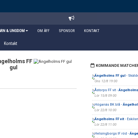
ARN & UNGDOM
OM ÄFF
SPONSOR
KONTAKT
Kontakt
ngelholms FF
KOMMANDE MATCHE
gul
Ängelholms FF gul
- Skäld
Ons 12/8 19:00
Åstorps FF vit -
Ängelholms 
Lör 15/8 09:00
Höganäs BK blå -
Ängelhol
Lör 22/8 10:00
Ängelholms FF vit
- Eskils
Lör 22/8 11:00
Helsingborgs IF röd -
Änge