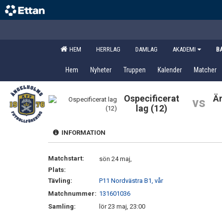
HEM
HERRLAG
DAMLAG
AKADEMI
B
Hem
Nyheter
Truppen
Kalender
Matcher
Ospecificerat
Ä
vs
lag (12)
INFORMATION
Matchstart:
sön 24 maj,
Plats:
Tävling:
P11 Nordvästra B1, vår
Matchnummer:
131601036
Samling:
lör 23 maj, 23:00