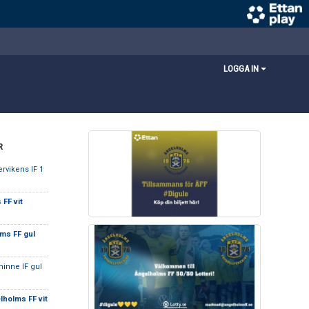
LOGGA IN
R
ervikens IF 1
FF vit
ms FF gul
minne IF gul
lholms FF vit