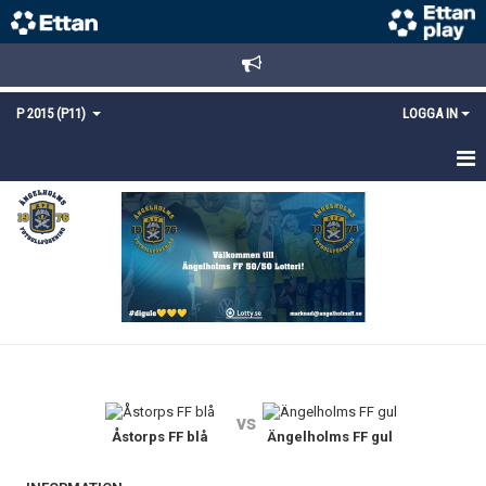
P 2015 (P11)
LOGGA IN
HEM
NYHETER
TRUPPEN
KALENDER
MATCHER
vs
KONTAKT
Åstorps FF blå
Ängelholms FF gul