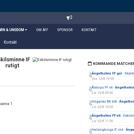
ARN & UNGDOM
OM ÄFF
SPONSOR
KONTAKT
Kontakt
kilsminne IF
KOMMANDE MATCHE
rutigt
Ängelholms FF gul
- Skäld
Ons 12/8 19:00
Åstorps FF vit -
Ängelholms 
Lör 15/8 09:00
Höganäs BK blå -
Ängelhol
manna 1
Lör 22/8 10:00
Ängelholms FF vit
- Eskils
Lör 22/8 11:00
Helsingborgs IF röd -
Änge