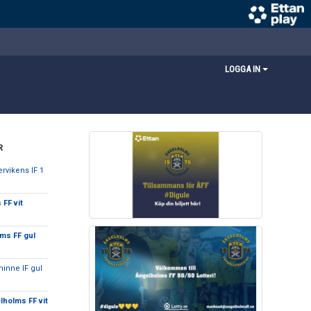
LOGGA IN
R
ervikens IF 1
FF vit
ms FF gul
minne IF gul
lholms FF vit