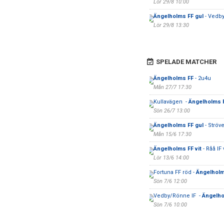
Lör 29/8 10:00
Ängelholms FF gul
- Vedb
Lör 29/8 13:30
SPELADE MATCHER
Ängelholms FF
- 2u4u
Mån 27/7 17:30
Kullavägen -
Ängelholms 
Sön 26/7 13:00
Ängelholms FF gul
- Ströv
Mån 15/6 17:30
Ängelholms FF vit
- Råå IF v
Lör 13/6 14:00
Fortuna FF röd -
Ängelholm
Sön 7/6 12:00
Vedby/Rönne IF -
Ängelho
Sön 7/6 10:00