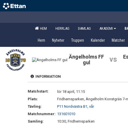
HEM
HERRLAG
DAMLAG
AKADEMI
B
Hem
Nyheter
Truppen
Kalender
Matcher
Ängelholms FF
Es
vs
gul
INFORMATION
Matchstart:
lör 18 april, 11:15
Plats:
Fridhemsparken, Ängelholm Konstgräs 7-
Tävling:
P11 Nordvästra B1, vår
Matchnummer:
131601010
Samling:
10:30, Fridhemsparken