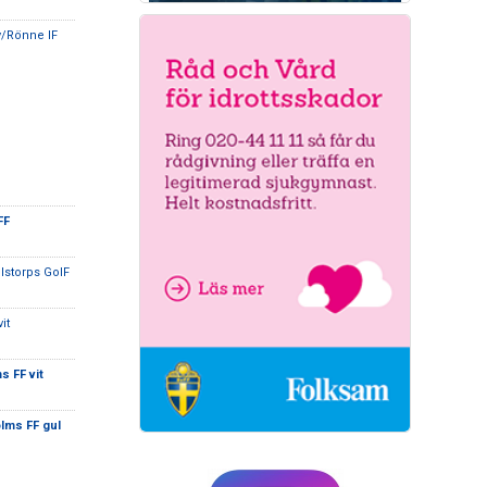
y/Rönne IF
FF
elstorps GoIF
it
s FF vit
lms FF gul