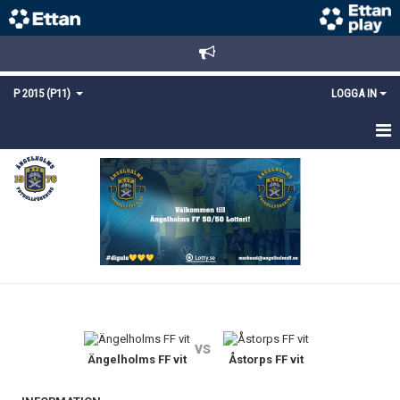
P 2015 (P11)
LOGGA IN
HEM
NYHETER
TRUPPEN
KALENDER
MATCHER
vs
KONTAKT
Ängelholms FF vit
Åstorps FF vit