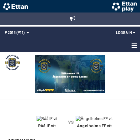
P 2015 (P11)
LOGGA IN
HEM
NYHETER
TRUPPEN
KALENDER
MATCHER
vs
KONTAKT
Råå IF vit
Ängelholms FF vit