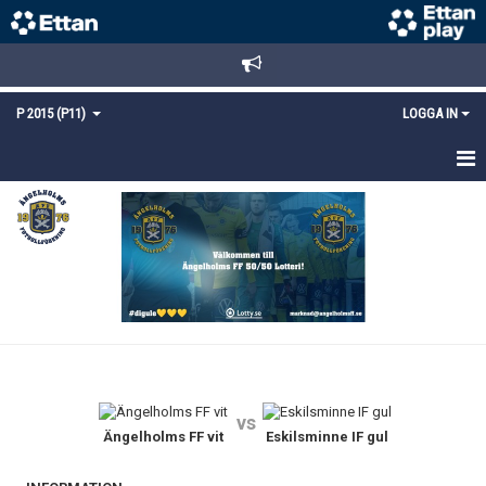
P 2015 (P11)
LOGGA IN
HEM
NYHETER
TRUPPEN
KALENDER
MATCHER
vs
KONTAKT
Ängelholms FF vit
Eskilsminne IF gul