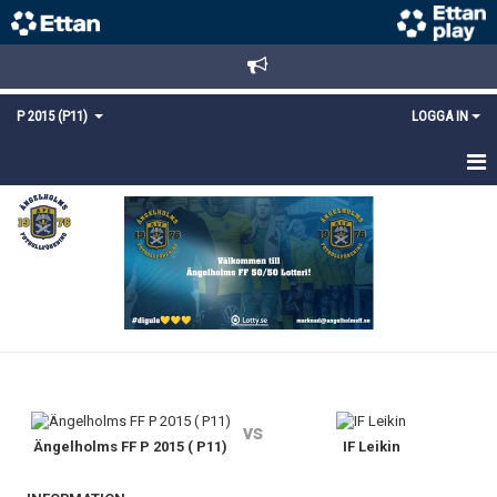
P 2015 (P11)
LOGGA IN
HEM
NYHETER
TRUPPEN
KALENDER
MATCHER
vs
KONTAKT
Ängelholms FF P 2015 ( P11)
IF Leikin