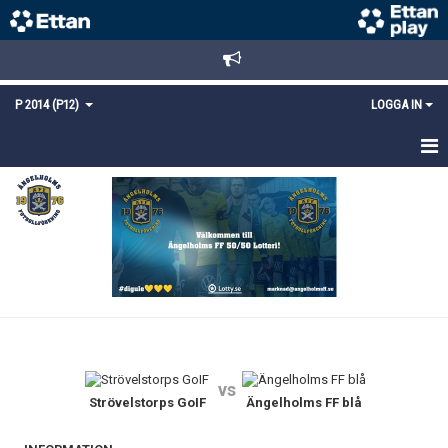
P 2014 (P12)
LOGGA IN
HEM
NYHETER
TRUPPEN
KALENDER
MATCHER
vs
DOKUMENT
Strövelstorps GoIF
Ängelholms FF blå
KONTAKT