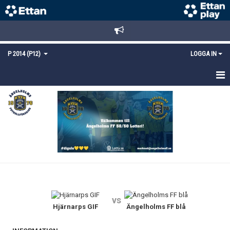
P 2014 (P12)
LOGGA IN
HEM
NYHETER
TRUPPEN
KALENDER
MATCHER
vs
DOKUMENT
Hjärnarps GIF
Ängelholms FF blå
KONTAKT