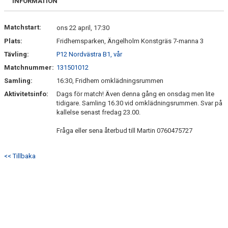
INFORMATION
Matchstart:
ons 22 april, 17:30
Plats:
Fridhemsparken, Ängelholm Konstgräs 7-manna 3
Tävling:
P12 Nordvästra B1, vår
Matchnummer:
131501012
Samling:
16:30, Fridhem omklädningsrummen
Aktivitetsinfo:
Dags för match! Även denna gång en onsdag men lite
tidigare. Samling 16.30 vid omklädningsrummen. Svar på
kallelse senast fredag 23.00.
Fråga eller sena återbud till Martin 0760475727
<< Tillbaka