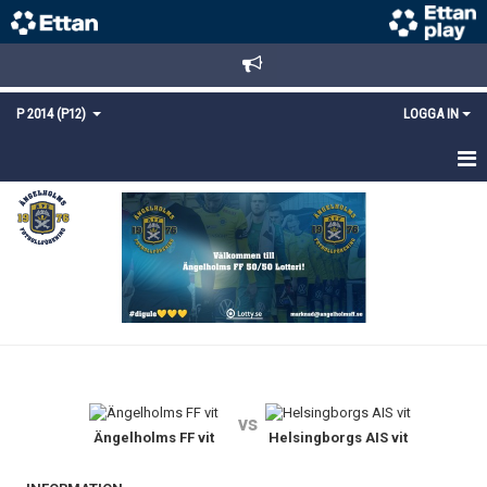
P 2014 (P12)
LOGGA IN
HEM
NYHETER
TRUPPEN
KALENDER
MATCHER
vs
DOKUMENT
Ängelholms FF vit
Helsingborgs AIS vit
KONTAKT