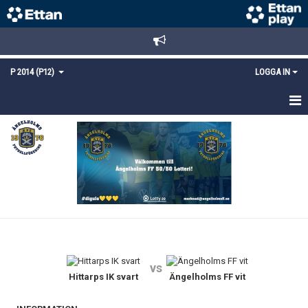
P 2014 (P12)
LOGGA IN
HEM
NYHETER
TRUPPEN
KALENDER
MATCHER
vs
DOKUMENT
Hittarps IK svart
Ängelholms FF vit
KONTAKT