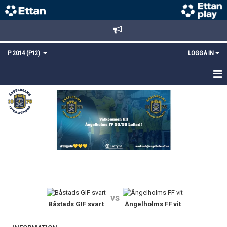
P 2014 (P12)
LOGGA IN
HEM
NYHETER
TRUPPEN
KALENDER
MATCHER
vs
DOKUMENT
Båstads GIF svart
Ängelholms FF vit
KONTAKT