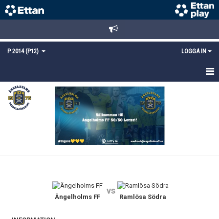
P 2014 (P12)
LOGGA IN
HEM
NYHETER
TRUPPEN
KALENDER
MATCHER
vs
DOKUMENT
Ängelholms FF
Ramlösa Södra
KONTAKT