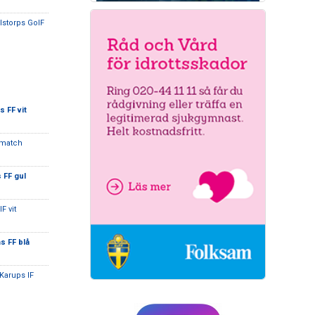
lstorps GoIF
 FF vit
nmatch
 FF gul
F vit
s FF blå
 Karups IF