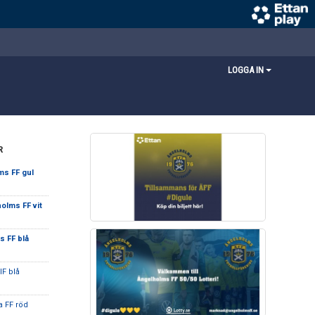
LOGGA IN
R
ms FF gul
olms FF vit
 FF blå
IF blå
a FF röd