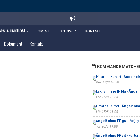
ARN & UNGDOM
OM ÄFF
SPONSOR
KONTAKT
Dokument
Kontakt
KOMMANDE MATCHE
Hittarps IK svart -
Ängelhol
Ons 12/8 18:30
Eskilsminne IF blå -
Ängelh
Lör 15/8 10:30
Hittarps IK röd -
Ängelholms
Lör 15/8 11:00
Ängelholms FF gul
- Vejby 
Tor 20/8 19:00
Ängelholms FF vit
- Fortun