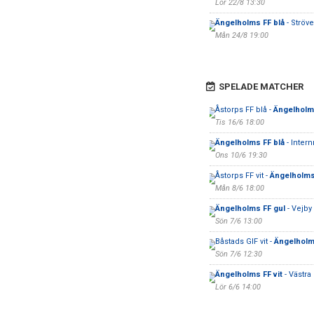
Lör 22/8 13:30
Ängelholms FF blå
- Ströve
Mån 24/8 19:00
SPELADE MATCHER
Åstorps FF blå -
Ängelholms
Tis 16/6 18:00
Ängelholms FF blå
- Inter
Ons 10/6 19:30
Åstorps FF vit -
Ängelholms
Mån 8/6 18:00
Ängelholms FF gul
- Vejby I
Sön 7/6 13:00
Båstads GIF vit -
Ängelholm
Sön 7/6 12:30
Ängelholms FF vit
- Västra
Lör 6/6 14:00