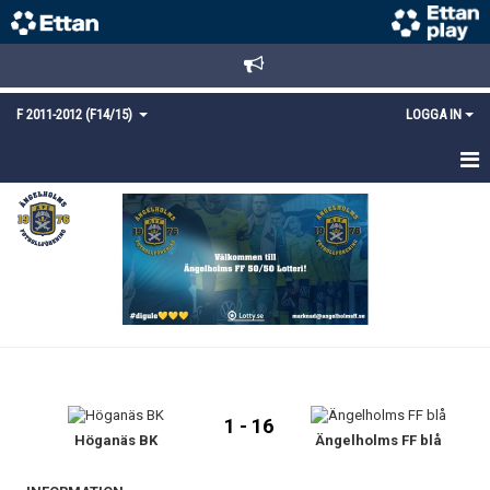
F 2011-2012 (F14/15)
LOGGA IN
HEM
NYHETER
TRUPPEN
KALENDER
MATCHER
1 - 16
KONTAKT
Höganäs BK
Ängelholms FF blå
MEDLEMSANMÄLAN