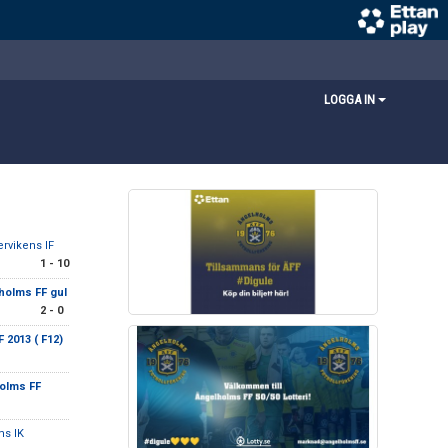
LOGGA IN
ervikens IF
1 - 10
holms FF gul
2 - 0
 2013 ( F12)
olms FF
ms IK