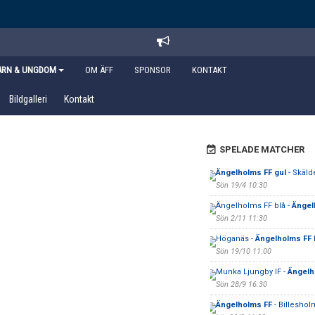
ARN & UNGDOM
OM ÄFF
SPONSOR
KONTAKT
Bildgalleri
Kontakt
SPELADE MATCHER
Ängelholms FF gul
- Skäld
Sön 19/4 10:30
Ängelholms FF blå -
Ängel
Sön 2/11 11:30
Höganäs -
Ängelholms FF F
Sön 19/10 11:00
Munka Ljungby IF -
Ängelh
Sön 28/9 16:30
Ängelholms FF
- Billeshol