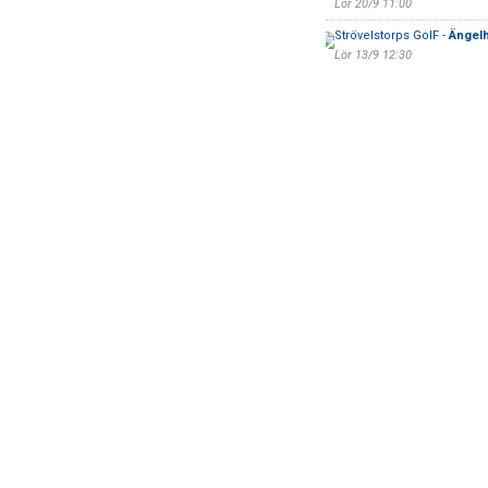
Lör 20/9 11:00
Strövelstorps GoIF -
Ängel
Lör 13/9 12:30