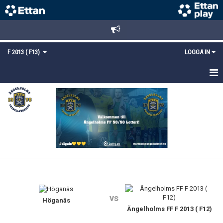
F 2013 ( F13)
LOGGA IN
HEM
NYHETER
TRUPPEN
KALENDER
MATCHER
vs
BILDGALLERI
Höganäs
Ängelholms FF F 2013 ( F12)
KONTAKT