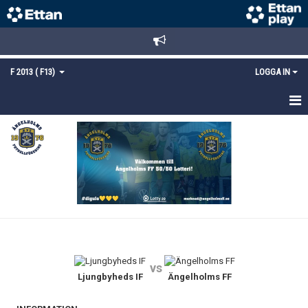
F 2013 ( F13)
LOGGA IN
HEM
NYHETER
TRUPPEN
KALENDER
MATCHER
vs
BILDGALLERI
Ljungbyheds IF
Ängelholms FF
KONTAKT