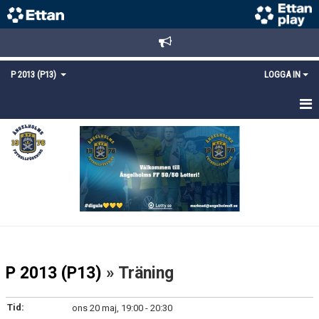
P 2013 (P13)
LOGGA IN
HEM
NYHETER
TRUPPEN
KALENDER
MATCHER
P 2013 (P13)
» Träning
KONTAKT
Tid:
ons 20 maj, 19:00 - 20:30