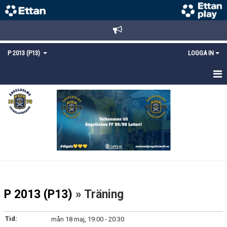
P 2013 (P13)
LOGGA IN
HEM
NYHETER
TRUPPEN
KALENDER
MATCHER
P 2013 (P13)
» Träning
KONTAKT
Tid:
mån 18 maj, 19:00 - 20:30