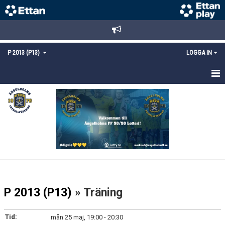
P 2013 (P13)
LOGGA IN
HEM
NYHETER
TRUPPEN
KALENDER
MATCHER
P 2013 (P13)
» Träning
KONTAKT
Tid:
mån 25 maj, 19:00 - 20:30