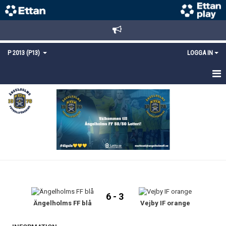
P 2013 (P13)
LOGGA IN
HEM
NYHETER
TRUPPEN
KALENDER
MATCHER
6 - 3
KONTAKT
Ängelholms FF blå
Vejby IF orange