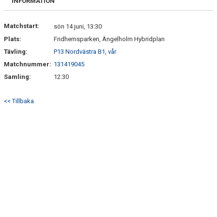
INFORMATION
Matchstart:
sön 14 juni, 13:30
Plats:
Fridhemsparken, Ängelholm Hybridplan
Tävling:
P13 Nordvästra B1, vår
Matchnummer:
131419045
Samling:
12:30
<< Tillbaka