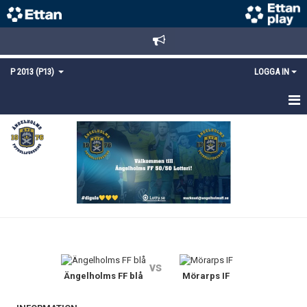
P 2013 (P13)
LOGGA IN
HEM
NYHETER
TRUPPEN
KALENDER
MATCHER
vs
KONTAKT
Ängelholms FF blå
Mörarps IF