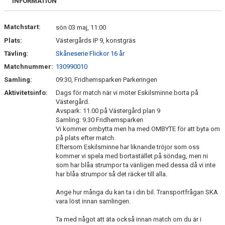
INFORMATION
KONTAKT
Matchstart:
sön 03 maj, 11:00
Plats:
Västergårds IP 9, konstgräs
PLANSKISS FRIDHEMSPARKEN
Tävling:
Skåneserie Flickor 16 år
Matchnummer:
130990010
Samling:
09:30, Fridhemsparken Parkeringen
Aktivitetsinfo:
Dags för match när vi möter Eskilsminne borta på
Västergård.
Avspark: 11.00 på Västergård plan 9
Samling: 9.30 Fridhemsparken
Vi kommer ombytta men ha med OMBYTE för att byta om
på plats efter match.
Eftersom Eskilsminne har liknande tröjor som oss
kommer vi spela med bortastället på söndag, men ni
som har blåa strumpor ta vänligen med dessa då vi inte
har blåa strumpor så det räcker till alla.
Ange hur många du kan ta i din bil. Transportfrågan SKA
vara löst innan samlingen.
Ta med något att äta också innan match om du är i