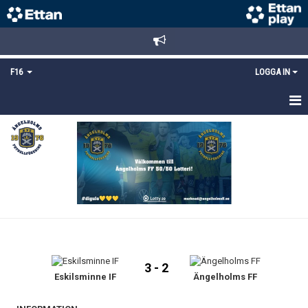
F16
LOGGA IN
HEM
NYHETER
TRUPPEN
KALENDER
MATCHER
3 - 2
DOKUMENT
Eskilsminne IF
Ängelholms FF
BILDGALLERI