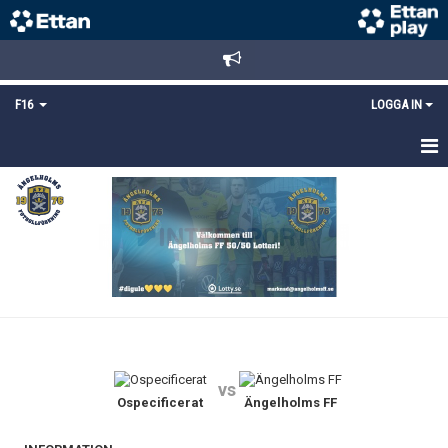
F16
LOGGA IN
HEM
NYHETER
TRUPPEN
KALENDER
MATCHER
vs
DOKUMENT
Ospecificerat
Ängelholms FF
BILDGALLERI