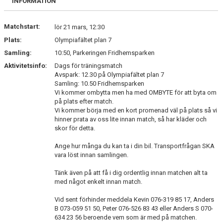
INFORMATION
KONTAKT
Matchstart:
lör 21 mars, 12:30
Plats:
Olympiafältet plan 7
PLANSKISS FRIDHEMSPARKEN
Samling:
10:50, Parkeringen Fridhemsparken
Aktivitetsinfo:
Dags för träningsmatch
Avspark: 12.30 på Olympiafältet plan 7
Samling: 10.50 Fridhemsparken
Vi kommer ombytta men ha med OMBYTE för att byta om
på plats efter match.
Vi kommer börja med en kort promenad väl på plats så vi
hinner prata av oss lite innan match, så har kläder och
skor för detta.
Ange hur många du kan ta i din bil. Transportfrågan SKA
vara löst innan samlingen.
Tänk även på att få i dig ordentlig innan matchen alt ta
med något enkelt innan match.
Vid sent förhinder meddela Kevin 076-319 85 17, Anders
B 073-059 51 50, Peter 076-526 83 43 eller Anders S 070-
634 23 56 beroende vem som är med på matchen.