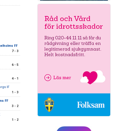
elholms FF
7 - 3
6 - 5
4 - 1
rgs IF
1 - 3
ms FF
3 - 2
K
1 - 2