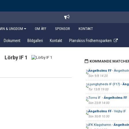
ARN & UNGDOM
OM ÄFF
SPONSOR
KONTAKT
Dokument
Bildgalleri
Kontakt
Planskiss Fridhemsparken
Lörby IF 1
KOMMANDE MATCHE
Ängelholms FF
- Ängelhol
Sön 9/8 14:20
Ljungbyheds IF (F17) -
Äng
Tor 13/8 19:00
Torns IF -
Ängelholms FF
Sön 23/8 14:00
Ängelholms FF
- Vejby IF
Sön 30/8 10:30
IFK Klagshamn -
Ängelhol