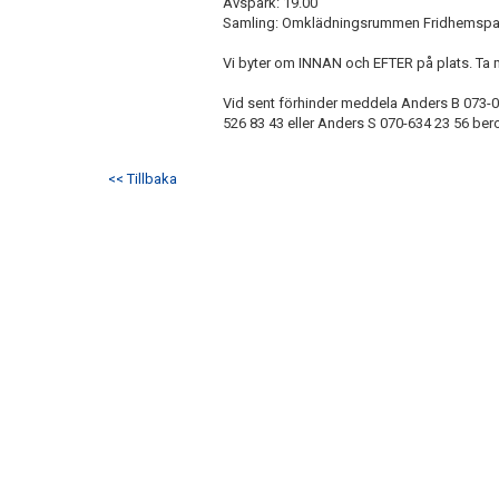
Avspark: 19.00
Samling: Omklädningsrummen Fridhemspa
Vi byter om INNAN och EFTER på plats. Ta
Vid sent förhinder meddela Anders B 073-05
526 83 43 eller Anders S 070-634 23 56 b
<< Tillbaka