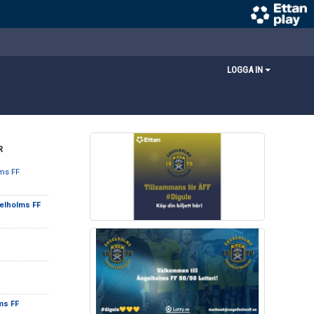
LOGGA IN
R
ms FF
elholms FF
ms FF