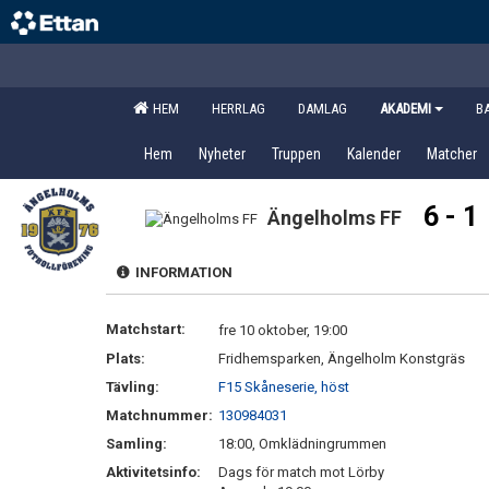
HEM
HERRLAG
DAMLAG
AKADEMI
B
Hem
Nyheter
Truppen
Kalender
Matcher
6 - 1
Ängelholms FF
INFORMATION
Matchstart:
fre 10 oktober, 19:00
Plats:
Fridhemsparken, Ängelholm Konstgräs
Tävling:
F15 Skåneserie, höst
Matchnummer:
130984031
Samling:
18:00, Omklädningrummen
Aktivitetsinfo:
Dags för match mot Lörby