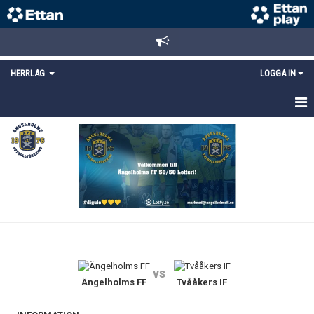
HERRLAG
LOGGA IN
HEM
TRUPPEN
MATCHER
KALENDER
KONTAKT
vs
Ängelholms FF
Tvååkers IF