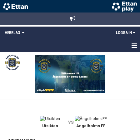
HERRLAG
LOGGA IN
HEM
TRUPPEN
MATCHER
KALENDER
KONTAKT
vs
Utsikten
Ängelholms FF