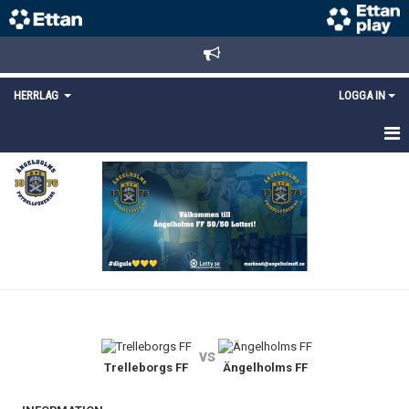
HERRLAG
LOGGA IN
HEM
TRUPPEN
MATCHER
KALENDER
KONTAKT
vs
Trelleborgs FF
Ängelholms FF