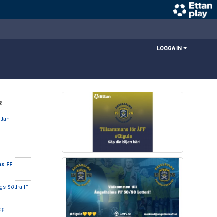
LOGGA IN
R
ttan
ms FF
gs Södra IF
FF