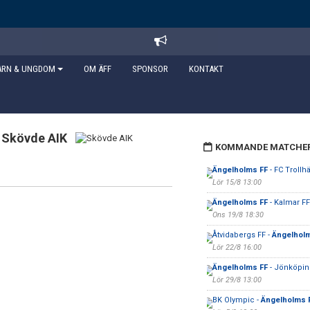
ARN & UNGDOM
OM ÄFF
SPONSOR
KONTAKT
Skövde AIK
KOMMANDE MATCHE
Ängelholms FF
- FC Trollhä
Lör 15/8 13:00
Ängelholms FF
- Kalmar FF
Ons 19/8 18:30
Åtvidabergs FF -
Ängelhol
Lör 22/8 16:00
Ängelholms FF
- Jönköpin
Lör 29/8 13:00
BK Olympic -
Ängelholms 