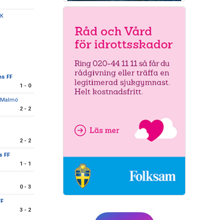
IK
ms FF
1 - 0
C Malmö
2 - 2
2 - 2
s FF
1 - 1
0 - 3
FF
3 - 2