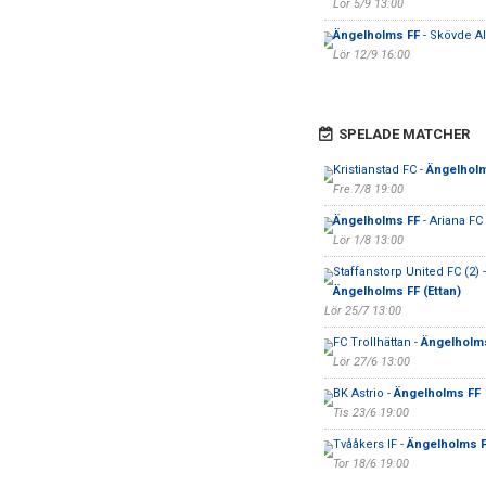
Lör 5/9 13:00
Ängelholms FF
- Skövde A
Lör 12/9 16:00
SPELADE MATCHER
Kristianstad FC -
Ängelhol
Fre 7/8 19:00
Ängelholms FF
- Ariana F
Lör 1/8 13:00
Staffanstorp United FC (2) -
Ängelholms FF (Ettan)
Lör 25/7 13:00
FC Trollhättan -
Ängelholm
Lör 27/6 13:00
BK Astrio -
Ängelholms FF
Tis 23/6 19:00
Tvååkers IF -
Ängelholms 
Tor 18/6 19:00