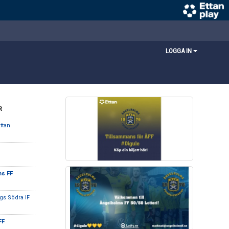
LOGGA IN
R
ttan
ms FF
gs Södra IF
FF