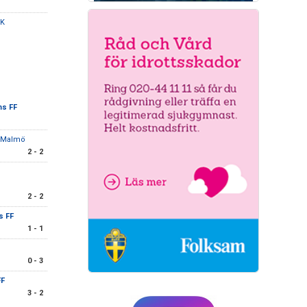
IK
ms FF
C Malmö
2 - 2
2 - 2
s FF
1 - 1
0 - 3
FF
3 - 2