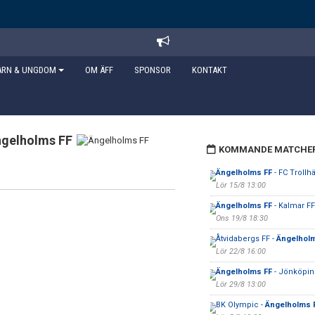
ARN & UNGDOM
OM ÄFF
SPONSOR
KONTAKT
gelholms FF
KOMMANDE MATCHE
Ängelholms FF
- FC Trollhä
Lör 15/8 13:00
Ängelholms FF
- Kalmar FF
Ons 19/8 18:30
Åtvidabergs FF -
Ängelhol
Lör 22/8 16:00
Ängelholms FF
- Jönköpin
Lör 29/8 13:00
BK Olympic -
Ängelholms 