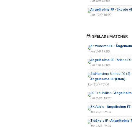
Lör 5/9 13:00
Ängelholms FF
- Skövde A
Lör 12/9 16:00
SPELADE MATCHER
Kristianstad FC -
Ängelhol
Fre 7/8 19:00
Ängelholms FF
- Ariana F
Lör 1/8 13:00
Staffanstorp United FC (2) -
Ängelholms FF (Ettan)
Lör 25/7 13:00
FC Trollhättan -
Ängelholm
Lör 27/6 13:00
BK Astrio -
Ängelholms FF
Tis 23/6 19:00
Tvååkers IF -
Ängelholms 
Tor 18/6 19:00