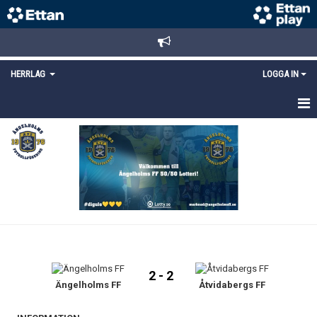
HERRLAG
LOGGA IN
HEM
TRUPPEN
MATCHER
KALENDER
KONTAKT
2 - 2
Ängelholms FF
Åtvidabergs FF