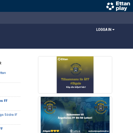
LOGGA IN
R
ttan
ms FF
gs Södra IF
FF