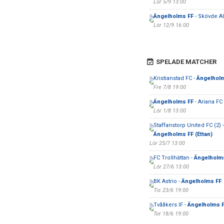
Lör 5/9 13:00
Ängelholms FF
- Skövde A
Lör 12/9 16:00
SPELADE MATCHER
Kristianstad FC -
Ängelhol
Fre 7/8 19:00
Ängelholms FF
- Ariana F
Lör 1/8 13:00
Staffanstorp United FC (2) -
Ängelholms FF (Ettan)
Lör 25/7 13:00
FC Trollhättan -
Ängelholm
Lör 27/6 13:00
BK Astrio -
Ängelholms FF
Tis 23/6 19:00
Tvååkers IF -
Ängelholms 
Tor 18/6 19:00