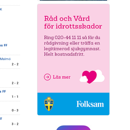
IK
ms FF
C Malmö
2 - 2
2 - 2
s FF
1 - 1
0 - 3
FF
3 - 2