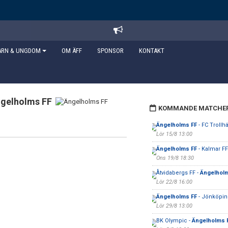
ARN & UNGDOM
OM ÄFF
SPONSOR
KONTAKT
gelholms FF
KOMMANDE MATCHE
Ängelholms FF
- FC Trollhä
Lör 15/8 13:00
Ängelholms FF
- Kalmar FF
Ons 19/8 18:30
Åtvidabergs FF -
Ängelhol
Lör 22/8 16:00
Ängelholms FF
- Jönköpin
Lör 29/8 13:00
BK Olympic -
Ängelholms 