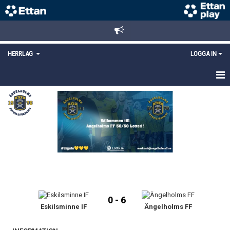
HERRLAG
LOGGA IN
HEM
TRUPPEN
MATCHER
KALENDER
KONTAKT
0 - 6
Eskilsminne IF
Ängelholms FF