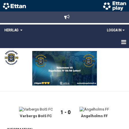
HERRLAG
LOGGA IN
HEM
TRUPPEN
MATCHER
KALENDER
KONTAKT
1 - 0
Varbergs BoIS FC
Ängelholms FF