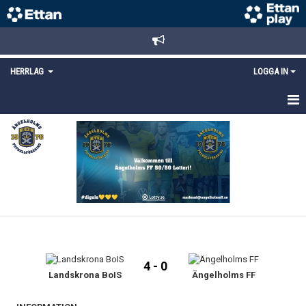
HERRLAG
LOGGA IN
HEM
TRUPPEN
MATCHER
KALENDER
KONTAKT
4 - 0
Landskrona BoIS
Ängelholms FF