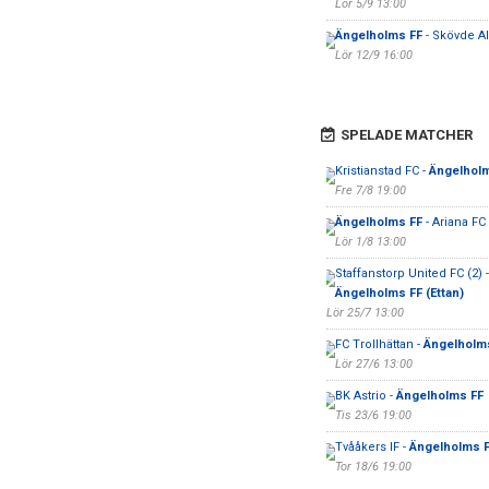
Lör 5/9 13:00
Ängelholms FF
- Skövde A
Lör 12/9 16:00
SPELADE MATCHER
Kristianstad FC -
Ängelhol
Fre 7/8 19:00
Ängelholms FF
- Ariana F
Lör 1/8 13:00
Staffanstorp United FC (2) -
Ängelholms FF (Ettan)
Lör 25/7 13:00
FC Trollhättan -
Ängelholm
Lör 27/6 13:00
BK Astrio -
Ängelholms FF
Tis 23/6 19:00
Tvååkers IF -
Ängelholms 
Tor 18/6 19:00