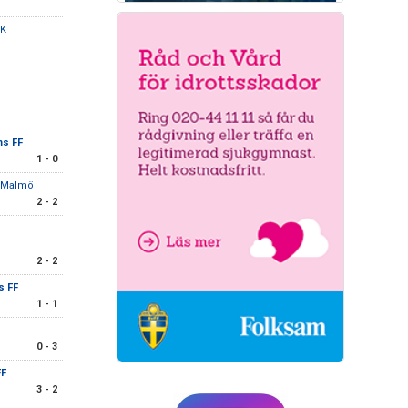
IK
ms FF
1 - 0
C Malmö
2 - 2
2 - 2
s FF
1 - 1
0 - 3
FF
3 - 2