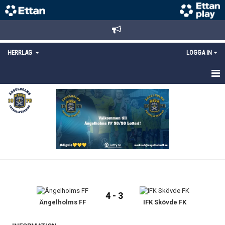
HERRLAG
LOGGA IN
HEM
TRUPPEN
MATCHER
KALENDER
KONTAKT
4 - 3
Ängelholms FF
IFK Skövde FK