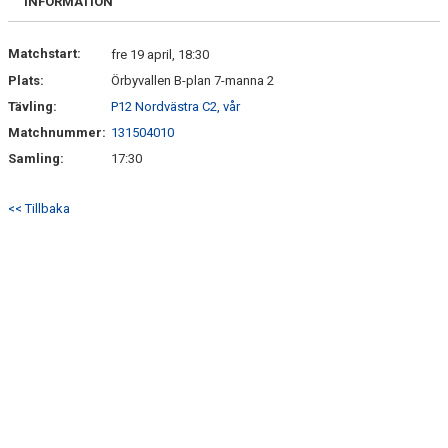
INFORMATION
Matchstart:
fre 19 april, 18:30
Plats:
Örbyvallen B-plan 7-manna 2
Tävling:
P12 Nordvästra C2, vår
Matchnummer:
131504010
Samling:
17:30
<< Tillbaka