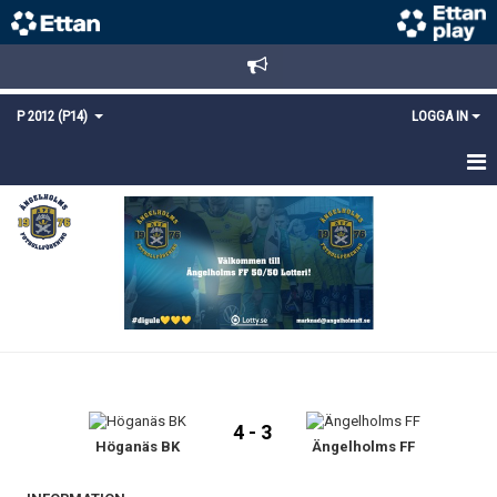
P 2012 (P14)
LOGGA IN
HEM
TRUPPEN
KALENDER
MATCHER
KONTAKT
4 - 3
Höganäs BK
Ängelholms FF