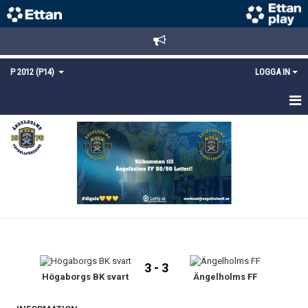
P 2012 (P14)
LOGGA IN
HEM
TRUPPEN
KALENDER
MATCHER
KONTAKT
3 - 3
Högaborgs BK svart
Ängelholms FF