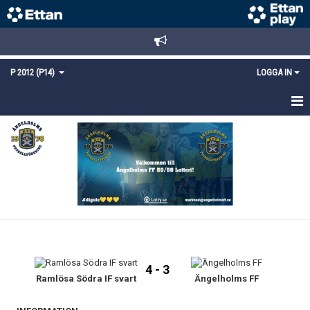
P 2012 (P14)
LOGGA IN
HEM
TRUPPEN
KALENDER
MATCHER
KONTAKT
4 - 3
Ramlösa Södra IF svart
Ängelholms FF