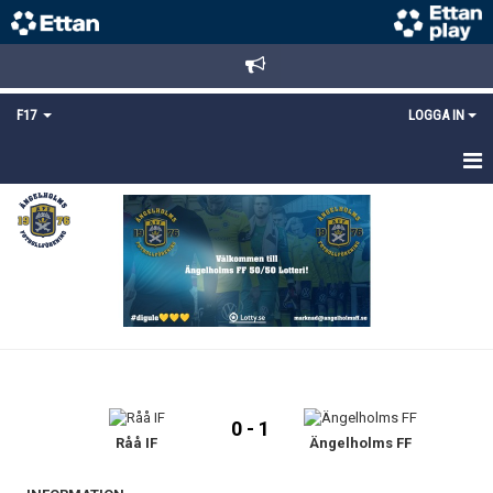
F17
LOGGA IN
HEM
NYHETER
TRUPPEN
KALENDER
BILDGALLERI
0 - 1
DOKUMENT
Råå IF
Ängelholms FF
MATCHER