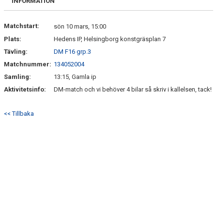
INFORMATION
KONTAKT
Matchstart:
sön 10 mars, 15:00
Plats:
Hedens IP, Helsingborg konstgräsplan 7
MEDLEMSANMÄLAN
Tävling:
DM F16 grp.3
Matchnummer:
134052004
Samling:
13:15, Gamla ip
Aktivitetsinfo:
DM-match och vi behöver 4 bilar så skriv i kallelsen, tack!
<< Tillbaka