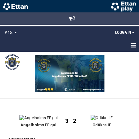
P 15.
LOGGA IN
HEM
TRUPPEN
KALENDER
MATCHER
KONTAKT
3 - 2
MEDLEMSANMÄLAN
Ängelholms FF gul
Ödåkra IF