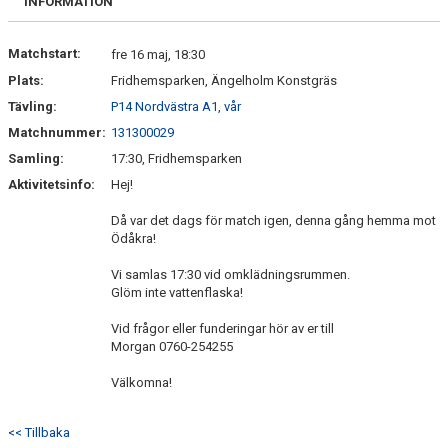
INFORMATION
Matchstart:
fre 16 maj, 18:30
Plats:
Fridhemsparken, Ängelholm Konstgräs
Tävling:
P14 Nordvästra A1, vår
Matchnummer:
131300029
Samling:
17:30, Fridhemsparken
Aktivitetsinfo:
Hej!
Då var det dags för match igen, denna gång hemma mot
Ödåkra!
Vi samlas 17:30 vid omklädningsrummen.
Glöm inte vattenflaska!
Vid frågor eller funderingar hör av er till
Morgan 0760-254255
Välkomna!
<< Tillbaka