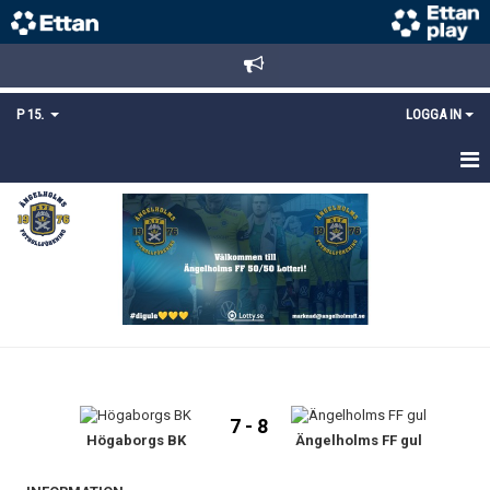
P 15.
LOGGA IN
HEM
TRUPPEN
KALENDER
MATCHER
KONTAKT
7 - 8
MEDLEMSANMÄLAN
Högaborgs BK
Ängelholms FF gul