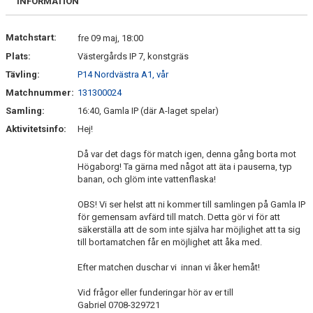
INFORMATION
Matchstart:
fre 09 maj, 18:00
Plats:
Västergårds IP 7, konstgräs
Tävling:
P14 Nordvästra A1, vår
Matchnummer:
131300024
Samling:
16:40, Gamla IP (där A-laget spelar)
Aktivitetsinfo:
Hej!
Då var det dags för match igen, denna gång borta mot
Högaborg! Ta gärna med något att äta i pauserna, typ
banan, och glöm inte vattenflaska!
OBS! Vi ser helst att ni kommer till samlingen på Gamla IP
för gemensam avfärd till match. Detta gör vi för att
säkerställa att de som inte själva har möjlighet att ta sig
till bortamatchen får en möjlighet att åka med.
Efter matchen duschar vi innan vi åker hemåt!
Vid frågor eller funderingar hör av er till
Gabriel 0708-329721