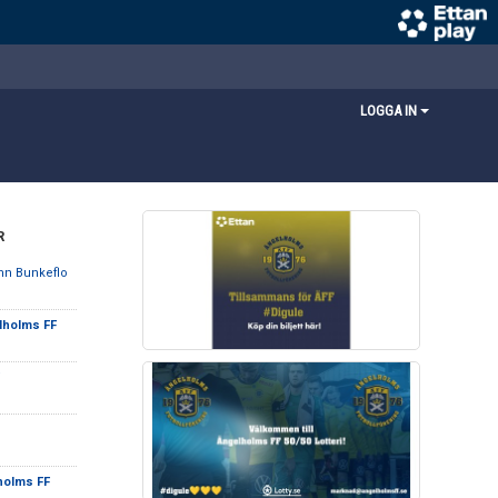
LOGGA IN
R
mn Bunkeflo
lholms FF
holms FF