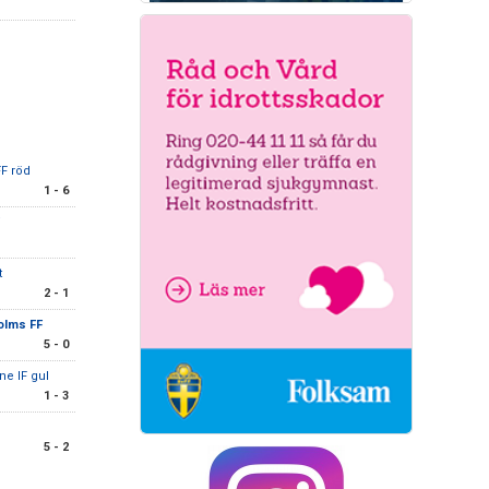
FF röd
1 - 6
t
2 - 1
olms FF
5 - 0
ne IF gul
1 - 3
5 - 2