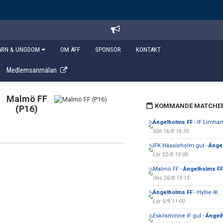
ARN & UNGDOM
OM ÄFF
SPONSOR
KONTAKT
Medlemsanmälan
Malmö FF
KOMMANDE MATCHE
(P16)
Ängelholms FF
- IF Limha
Sön 16/8 16:30
IFK Hässleholm gul -
Änge
Lör 22/8 10:00
Malmö FF -
Ängelholms FF
Ons 26/8 19:15
Ängelholms FF
- Hyllie IK
Lör 5/9 11:00
Eskilsminne IF gul -
Ängel