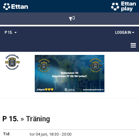
P 15.
LOGGA IN
HEM
TRUPPEN
KALENDER
MATCHER
KONTAKT
P 15.
» Träning
MEDLEMSANMÄLAN
Tid:
tor 04 juni, 18:30 - 20:00