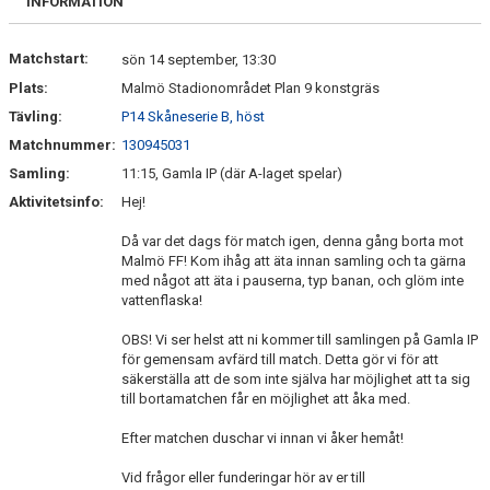
INFORMATION
Matchstart:
sön 14 september, 13:30
Plats:
Malmö Stadionområdet Plan 9 konstgräs
Tävling:
P14 Skåneserie B, höst
Matchnummer:
130945031
Samling:
11:15, Gamla IP (där A-laget spelar)
Aktivitetsinfo:
Hej!
Då var det dags för match igen, denna gång borta mot
Malmö FF! Kom ihåg att äta innan samling och ta gärna
med något att äta i pauserna, typ banan, och glöm inte
vattenflaska!
OBS! Vi ser helst att ni kommer till samlingen på Gamla IP
för gemensam avfärd till match. Detta gör vi för att
säkerställa att de som inte själva har möjlighet att ta sig
till bortamatchen får en möjlighet att åka med.
Efter matchen duschar vi innan vi åker hemåt!
Vid frågor eller funderingar hör av er till