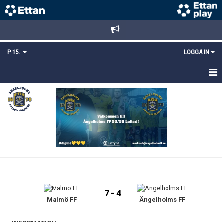
P 15.
LOGGA IN
HEM
TRUPPEN
KALENDER
MATCHER
KONTAKT
7 - 4
MEDLEMSANMÄLAN
Malmö FF
Ängelholms FF